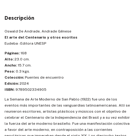
Descripción
Oswald De Andrade, Andrade Gênese
El arte del Centenario y otros escritos
Eudeba - Editora UNESP
Páginas:
168
Alto:
23.0 cm.
Ancho:
15.7 cm.
Peso:
0.3 kgs.
Colección:
Puentes de encuentro
Edición:
2024
ISBN:
9789502334905
La Semana de Arte Moderno de San Pablo (1922) fue uno de los
eventos más importantes de las vanguardias latinoamericanas. Allí se
reunieron escritores, artistas plásticos y músicos con el objetivo de
celebrar el Centenario de la Independencia del Brasil y a su vez exhibir
la fuerza del arte moderno brasileño. Fue una manifestación colectiva
a favor del arte moderno, en contraposición a las corrientes
neoclásicas que imperaban desde el siglo XIX. Los dieciocho textos