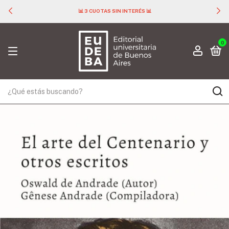
📊 3 CUOTAS SIN INTERÉS 📊
0