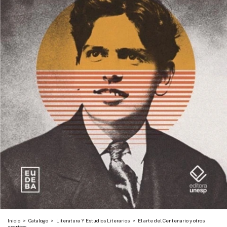
Inicio
>
Catalogo
>
Literatura Y Estudios Literarios
>
El arte del Centenario y otros
escritos