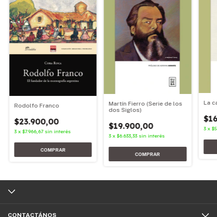
La c
Martín Fierro (Serie de los
Rodolfo Franco
dos Siglos)
$16
$23.900,00
$19.900,00
3
x
$5
3
x
$7.966,67
sin interés
3
x
$6.633,33
sin interés
CONTACTÁNOS