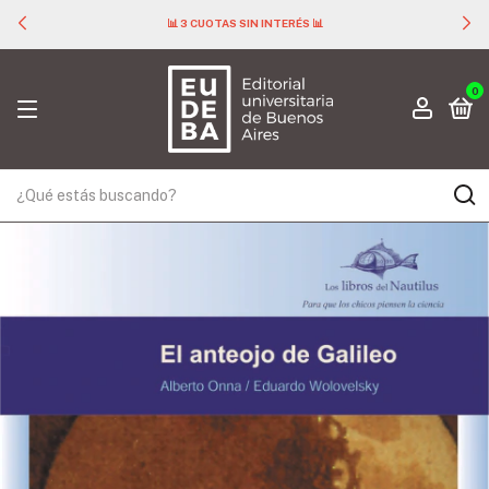
📊 3 CUOTAS SIN INTERÉS 📊
0