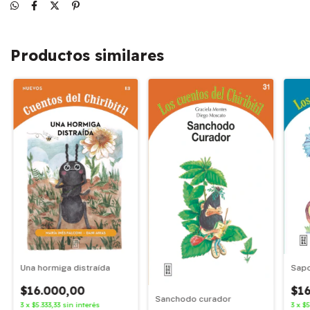
Productos similares
Sapo
Una hormiga distraída
$16
$16.000,00
Sanchodo curador
3
x
$5
3
x
$5.333,33
sin interés