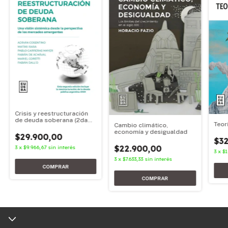
Crisis y reestructuración
de deuda soberana (2da
Teor
Cambio climático,
edición)
economía y desigualdad
$29.900,00
$32
$22.900,00
3
x
$9.966,67
sin interés
3
x
$1
3
x
$7.633,33
sin interés