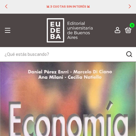
📊 3 CUOTAS SIN INTERÉS 📊
0