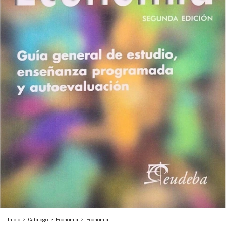
Inicio
>
Catalogo
>
Economía
>
Economía