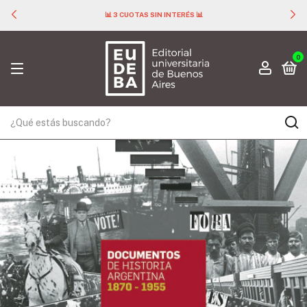
📊 3 CUOTAS SIN INTERÉS 📊
0