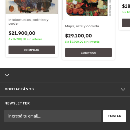
1989
$18
3
x
$6
Intelectuales, política y
poder
Mujer, arte y comida
$21.900,00
$29.100,00
3
x
$7.300,00
sin interés
3
x
$9.700,00
sin interés
CONTACTÁNOS
NEWSLETTER