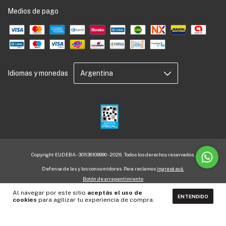
Medios de pago
Idiomas y monedas
Copyright EUDEBA - 30536109990 - 2026. Todos los derechos reservados.
Defensa de las y los consumidores. Para reclamos
ingresá acá.
Botón de arrepentimiento
Al navegar por este sitio
aceptás el uso de
ENTENDIDO
cookies
para agilizar tu experiencia de compra.