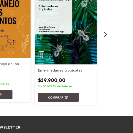
nejo de los
Enfermedades tropicales
Biología tumoral
$19.900,00
$17.500,00
interés
3
x
$6.633,33
sin interés
3
x
$5.833,33
sin in
WSLETTER