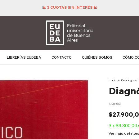
📊 3 CUOTAS SIN INTERÉS 📊
LIBRERÍAS EUDEBA
CONTACTO
QUIÉNES SOMOS
CÓMO C
Inicio
>
Catalogo
>
Diagn
SKU:
912
$27.900,
3
x
$9.300,00
Ver más detalle