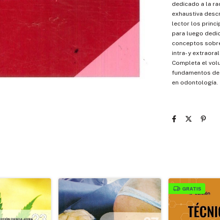
dedicado a la ra
exhaustiva descr
lector los princ
para luego dedic
conceptos sobre
intra- y extraor
Completa el volu
fundamentos de 
en odontología.
GRATIS