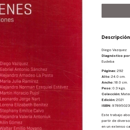
Descripción
Diego Vazquez
Diagnóstico po
Eudeba
Páginas:
292
Alto:
24.0 cm.
Ancho:
18.0 cm.
Peso:
0.3 kgs.
Colección:
Mater
Edición:
2021
ISBN:
97895023
Este trabajo abo
partir de divers
en un extenso ca