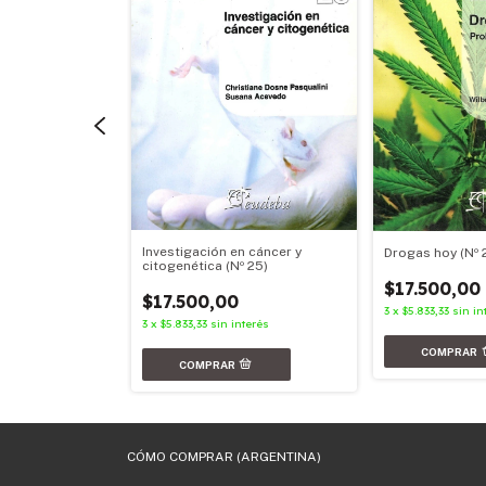
Investigación en cáncer y
Drogas hoy (Nº 
ímica
citogenética (Nº 25)
$17.500,00
0
$17.500,00
3
x
$5.833,33
sin in
nterés
3
x
$5.833,33
sin interés
CÓMO COMPRAR (ARGENTINA)