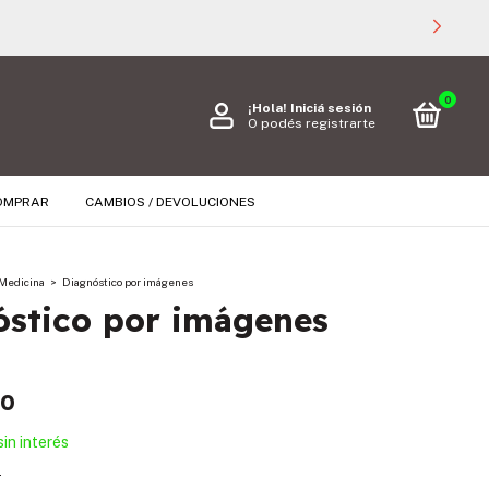
0
¡Hola!
Iniciá sesión
O podés registrarte
OMPRAR
CAMBIOS / DEVOLUCIONES
Medicina
>
Diagnóstico por imágenes
óstico por imágenes
00
sin interés
s