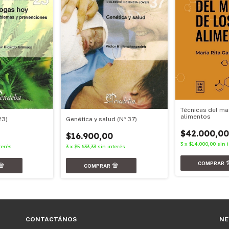
Técnicas del ma
alimentos
23)
Genética y salud (Nº 37)
$42.000,00
$16.900,00
3
x
$14.000,00
sin 
terés
3
x
$5.633,33
sin interés
CONTACTÁNOS
NE