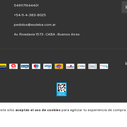
5491171644401
+54-11-4-383-8025
pedidos@eudeba.com.ar
Av. Rivadavia 1573 - CABA - Buenos Aires
Defensa de las y los consumidores. Para reclamos
ingresá acá.
/
Botón de arrepentimiento
este sitio
aceptás el uso de cookies
para agilizar tu experiencia de compra.