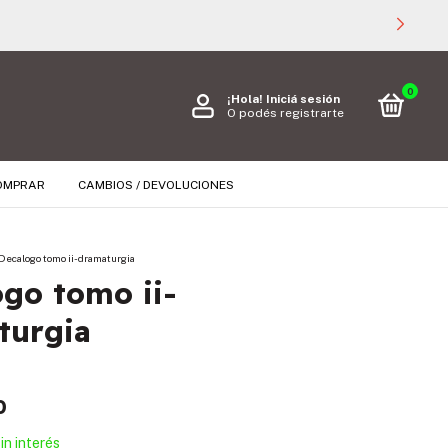
0
¡Hola!
Iniciá sesión
O podés registrarte
OMPRAR
CAMBIOS / DEVOLUCIONES
Decalogo tomo ii-dramaturgia
go tomo ii-
turgia
0
in interés