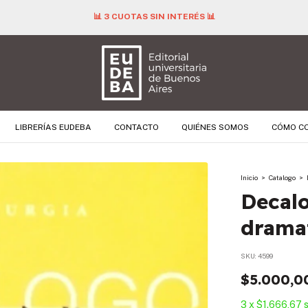
📊 3 CUOTAS SIN INTERÉS 📊
LIBRERÍAS EUDEBA
CONTACTO
QUIÉNES SOMOS
CÓMO C
Inicio
>
Catalogo
>
Decalo
drama
SKU:
4599
$5.000,0
3
x
$1.666,67
s