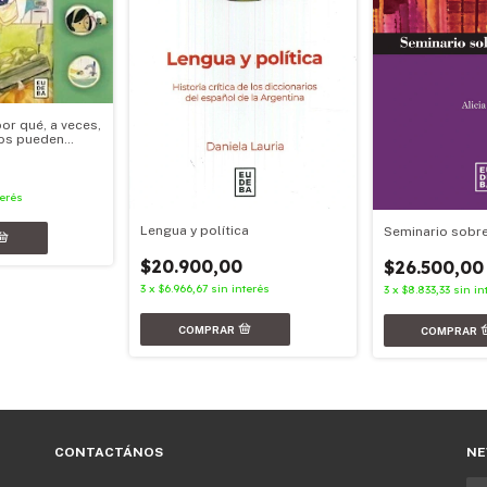
or qué, a veces,
nos pueden
terés
Lengua y política
Seminario sobre
$20.900,00
$26.500,00
3
x
$6.966,67
sin interés
3
x
$8.833,33
sin in
CONTACTÁNOS
NE