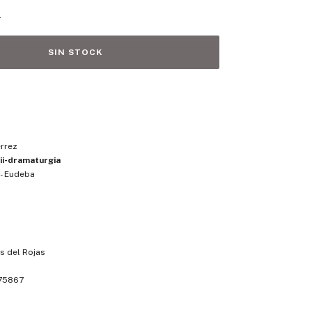
s
rrez
ii-dramaturgia
 - Eudeba
s del Rojas
75867