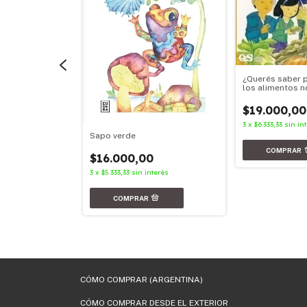
¿Querés saber p
los alimentos 
enfermar?
$19.000,00
3
x
$6.333,33
sin in
Sapo verde
$16.000,00
equible
3
x
$5.333,33
sin interés
0
nterés
CÓMO COMPRAR (ARGENTINA)
CÓMO COMPRAR DESDE EL EXTERIOR