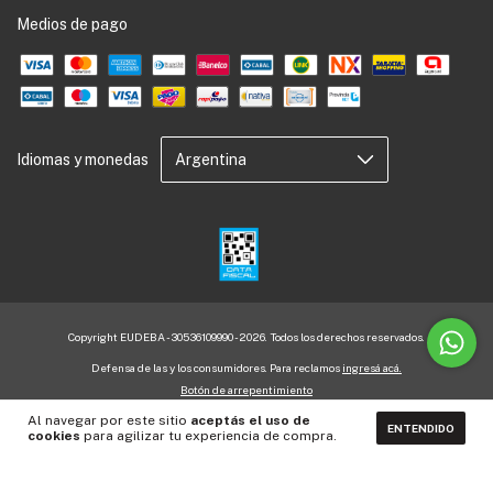
Medios de pago
Idiomas y monedas
Copyright EUDEBA - 30536109990 - 2026. Todos los derechos reservados.
Defensa de las y los consumidores. Para reclamos
ingresá acá.
Botón de arrepentimiento
Al navegar por este sitio
aceptás el uso de
ENTENDIDO
cookies
para agilizar tu experiencia de compra.