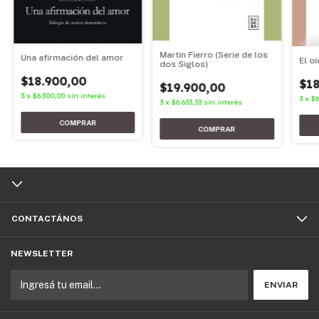
Martín Fierro (Serie de los
Una afirmación del amor
El o
dos Siglos)
$18.900,00
$18
$19.900,00
3
x
$6.300,00
sin interés
3
x
$6
3
x
$6.633,33
sin interés
CONTACTÁNOS
NEWSLETTER