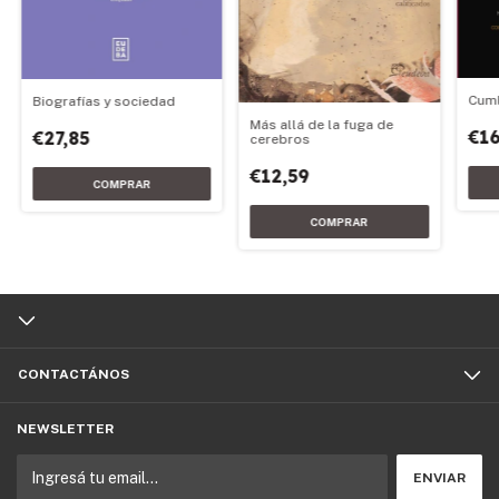
Cum
Biografías y sociedad
Más allá de la fuga de
€16
€27,85
cerebros
€12,59
CONTACTÁNOS
NEWSLETTER