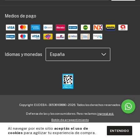
Medios de pago
Idiomas y monedas
Copyright EUDEBA - 30536109990 - 2026. Todos los derechos reservados.
Defensa de las y los consumidores. Para reclamos
ingresá acá.
Botón de arrepentimiento
Al navegar por este sitio
aceptás el uso de
ENTENDIDO
cookies
para agilizar tu experiencia de compra.