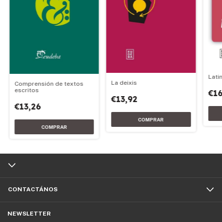
Latin
La deixis
Comprensión de textos
escritos
€16
€13,92
€13,26
CONTACTÁNOS
NEWSLETTER