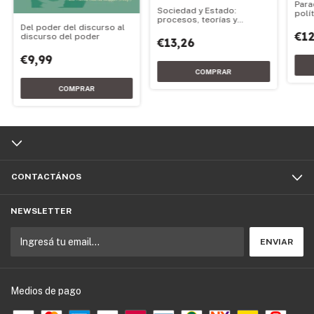
Para
Sociedad y Estado:
polí
procesos, teorías y
Del poder del discurso al
pedagogía
€12
discurso del poder
€13,26
€9,99
CONTACTÁNOS
NEWSLETTER
Medios de pago