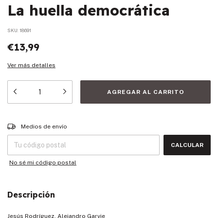
La huella democrática
SKU:
18691
€13,99
Ver más detalles
Entregas para el CP:
CAMBIAR CP
Medios de envío
CALCULAR
No sé mi código postal
Descripción
Jesús Rodríguez, Alejandro Garvie