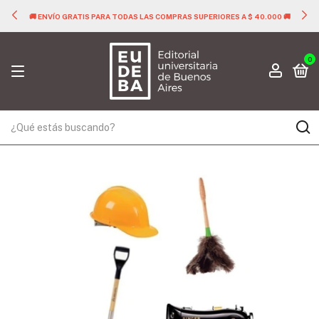
🚚 ENVÍO GRATIS PARA TODAS LAS COMPRAS SUPERIORES A $ 40.000 🚚
0