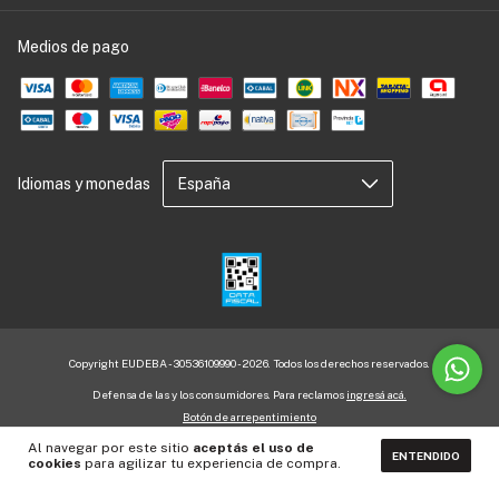
Medios de pago
Idiomas y monedas
Copyright EUDEBA - 30536109990 - 2026. Todos los derechos reservados.
Defensa de las y los consumidores. Para reclamos
ingresá acá.
Botón de arrepentimiento
Al navegar por este sitio
aceptás el uso de
ENTENDIDO
cookies
para agilizar tu experiencia de compra.