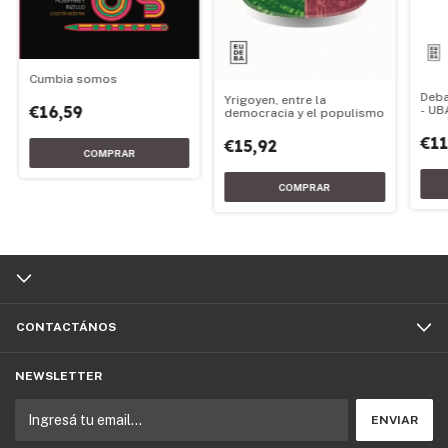
Cumbia somos
Deb
Yrigoyen, entre la
€16,59
- UBA
democracia y el populismo
202
€11
€15,92
CONTACTÁNOS
NEWSLETTER