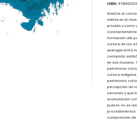
ISBN:
97895023
Analiza el conce
habita en el mu
privado y como u
constantemente. 
formación del pa
cultura de los ot
analogía entre m
contenido simból
en sus museos. 
patrimonio cultu
cultura indígena
patrimonio cultu
percepción de va
naciones y que b
acumulación como
puesto no es las
procedimientos c
composición de u