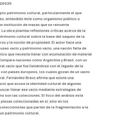
26535
pto patrimonio cultural, particularmente el que
seo, entendido éste como organismo público o
n institución de masas que se reinventa
La obra plantea reflexiones críticas acerca de la
trimonio cultural sobre la base del saqueo de la
ros y la noción de propiedad. El autor hace una
useo vacío y patrimonio vacío, una nación falta de
ico que necesita llenar con acumulación de material
Compara naciones como Argentina y Brasil, con un
ral vacío que fue llenándose con el legado de la
, con países europeos, los cuales gozan de un vasto
ral. Fernández Bravo afirma que existe una
cío que acosa la identidad cultural de algunas
uscar llenar ese vacío mediante estrategias de
 son las colecciones. El foco del análisis está
 piezas coleccionadas en sí, sino en los
oleccionistas que parten de la fragmentación a la
n patrimonio cultural.