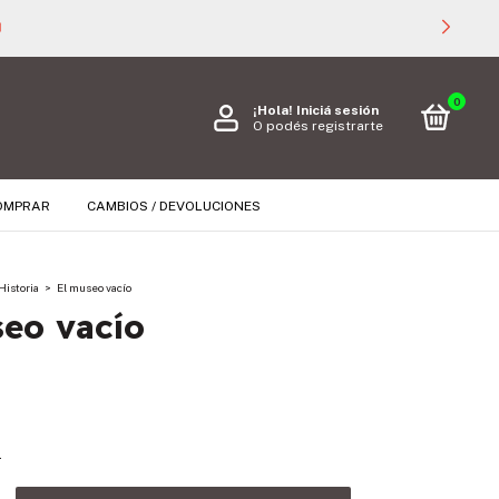

0
¡Hola!
Iniciá sesión
O podés registrarte
OMPRAR
CAMBIOS / DEVOLUCIONES
Historia
>
El museo vacío
eo vacío
s