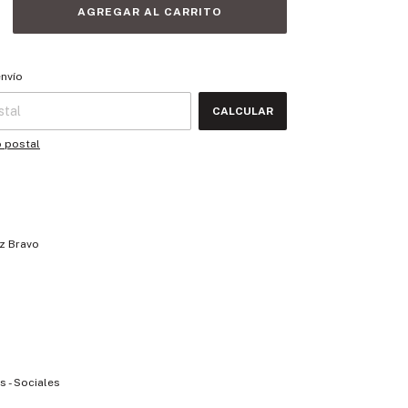
 CP:
CAMBIAR CP
envío
CALCULAR
o postal
z Bravo
 - Sociales