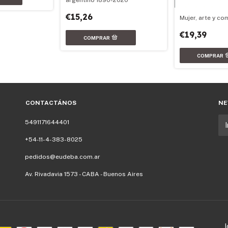
€15,26
Mujer, arte y co
€19,39
CONTACTÁNOS
NE
5491171644401
+54-11-4-383-8025
pedidos@eudeba.com.ar
Av. Rivadavia 1573 - CABA - Buenos Aires