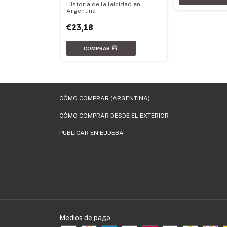
tre el derecho y
Historia de la laicidad en
Argentina
€23,18
CÓMO COMPRAR (ARGENTINA)
CÓMO COMPRAR DESDE EL EXTERIOR
PUBLICAR EN EUDEBA
Medios de pago