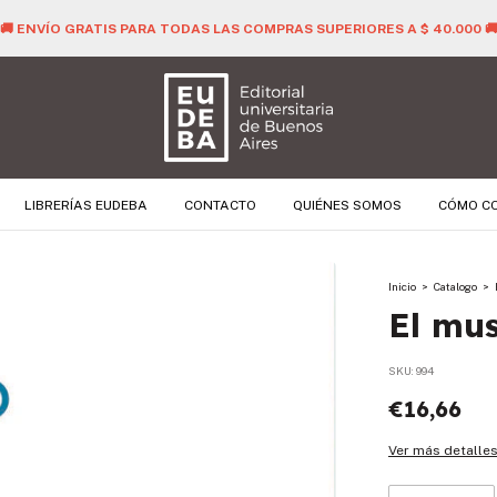
🚚 ENVÍO GRATIS PARA TODAS LAS COMPRAS SUPERIORES A $ 40.000 
LIBRERÍAS EUDEBA
CONTACTO
QUIÉNES SOMOS
CÓMO C
Inicio
>
Catalogo
>
El mus
SKU:
994
€16,66
Ver más detalle