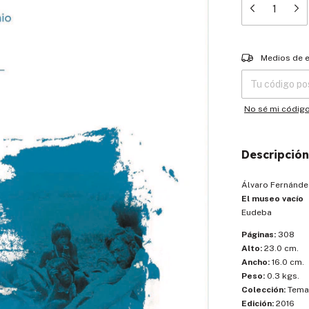
Entregas para el
Medios de 
No sé mi códig
Descripción
Álvaro Fernánde
El museo vacío
Eudeba
Páginas:
308
Alto:
23.0 cm.
Ancho:
16.0 cm.
Peso:
0.3 kgs.
Colección:
Temas
Edición:
2016