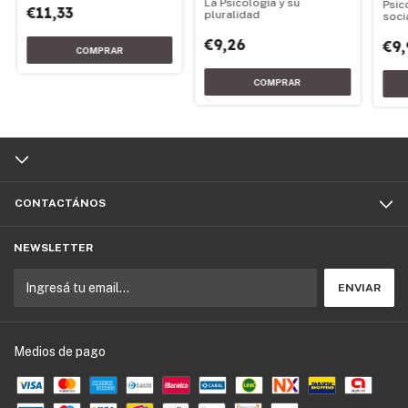
La Psicología y su
Psic
€11,33
pluralidad
soci
€9,26
€9,
CONTACTÁNOS
NEWSLETTER
Medios de pago