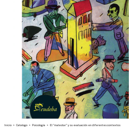
Inicio
>
Catalogo
>
Psicología
>
El "malestar" y su evaluación en diferentes contextos