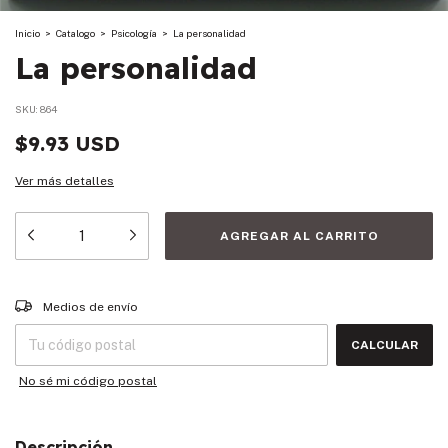
Inicio
>
Catalogo
>
Psicología
>
La personalidad
La personalidad
SKU:
864
$9.93 USD
Ver más detalles
Entregas para el CP:
CAMBIAR CP
Medios de envío
CALCULAR
No sé mi código postal
Descripción