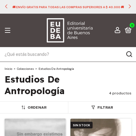
🚚 ENVÍO GRATIS PARA TODAS LAS COMPRAS SUPERIORES A $ 40.000 🚚
0
Inicio
>
Colecciones
>
Estudios De Antropología
Estudios De
Antropología
4 productos
ORDENAR
FILTRAR
SIN STOCK