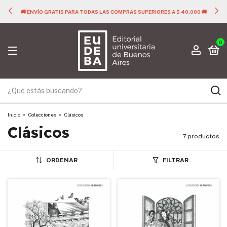
🚚 ENVÍO GRATIS PARA TODAS LAS COMPRAS SUPERIORES A $ 40.000 🚚
0
Inicio
>
Colecciones
>
Clásicos
Clásicos
7 productos
ORDENAR
FILTRAR