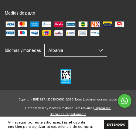
Medios de pago
Idiomas y monedas
Copyright EUDEBA - 30536109990 - 2026. Todos los derechos reservados.
Defensa de las y los consumidores. Para reclamos
ingresá acá.
Botón de arrepentimiento
Al navegar por este sitio
aceptás el uso de
ENTENDIDO
cookies
para agilizar tu experiencia de compra.