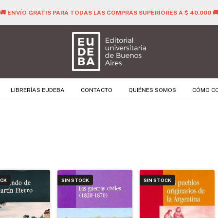
🚚 ENVÍO GRATIS PARA TODAS LAS COMPRAS SUPERIORES A $ 40.000 
LIBRERÍAS EUDEBA
CONTACTO
QUIÉNES SOMOS
CÓMO C
OCK
SIN STOCK
SIN STOCK