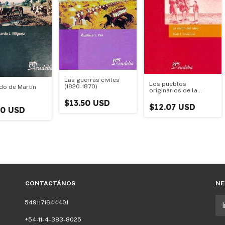
Las guerras civiles
Los pueblos
(1820-1870)
do de Martín
originarios de la
Argentina
$13.50 USD
$12.07 USD
50 USD
CONTACTÁNOS
NE
5491171644401
+54-11-4-383-8025