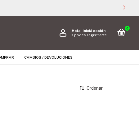

0
¡Hola!
Iniciá sesión
O podés registrarte
OMPRAR
CAMBIOS / DEVOLUCIONES
Ordenar