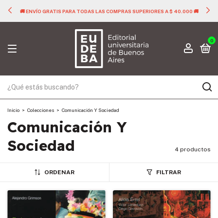
🚚 ENVÍO GRATIS PARA TODAS LAS COMPRAS SUPERIORES A $ 40.000 🚚
0
Inicio
>
Colecciones
>
Comunicación Y Sociedad
Comunicación Y
Sociedad
4 productos
ORDENAR
FILTRAR