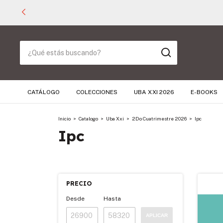
CATÁLOGO
COLECCIONES
UBA XXI 2026
E-BOOKS
Inicio
>
Catalogo
>
Uba Xxi
>
2Do Cuatrimestre 2026
>
Ipc
Ipc
PRECIO
Desde
Hasta
APLICAR