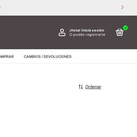

0
¡Hola!
Iniciá sesión
O podés registrarte
OMPRAR
CAMBIOS / DEVOLUCIONES
Ordenar