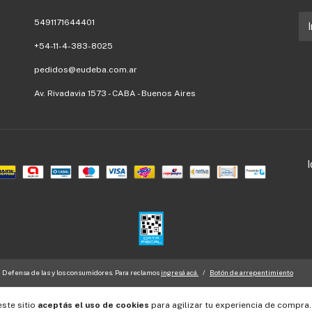
5491171644401
+54-11-4-383-8025
pedidos@eudeba.com.ar
Av. Rivadavia 1573 - CABA - Buenos Aires
Defensa de las y los consumidores. Para reclamos
ingresá acá.
/
Botón de arrepentimiento
este sitio
aceptás el uso de cookies
para agilizar tu experiencia de compra.