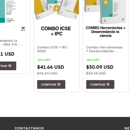
edando la
 - UBA XXI -
Combo ICSE + IPC -
Combo Herramientas
l Oficial 2026
2026
+ Desenredando -
21 USD
2026
-
10
%
OFF
-
10
%
OFF
$41.66 USD
$30.09 USD
$46.29 USD
$33.43 USD
CONTACTÁNOS
NE