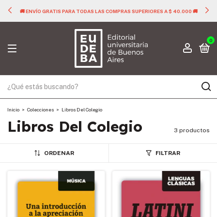
🚚 ENVÍO GRATIS PARA TODAS LAS COMPRAS SUPERIORES A $ 40.000 🚚
0
Inicio
>
Colecciones
>
Libros Del Colegio
Libros Del Colegio
3 productos
ORDENAR
FILTRAR