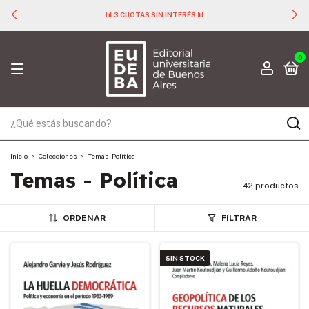
📊 3 CUOTAS SIN INTERÉS 📊
0
Inicio
>
Colecciones
>
Temas - Política
Temas - Política
42 productos
ORDENAR
FILTRAR
SIN STOCK