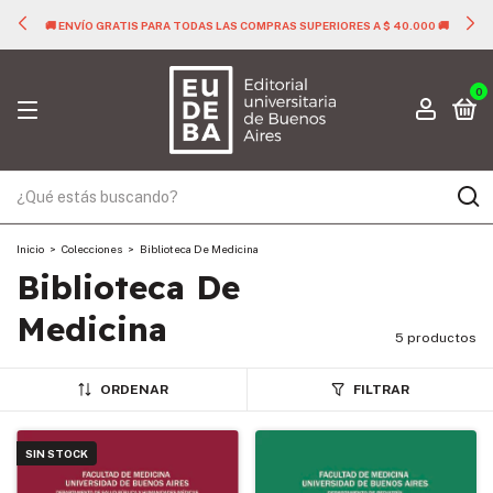
🚚 ENVÍO GRATIS PARA TODAS LAS COMPRAS SUPERIORES A $ 40.000 🚚
0
Inicio
>
Colecciones
>
Biblioteca De Medicina
Biblioteca De
Medicina
5 productos
ORDENAR
FILTRAR
SIN STOCK