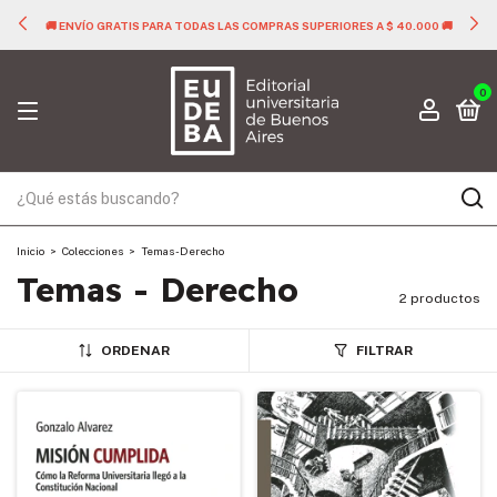
🚚 ENVÍO GRATIS PARA TODAS LAS COMPRAS SUPERIORES A $ 40.000 🚚
0
Inicio
>
Colecciones
>
Temas - Derecho
Temas - Derecho
2 productos
ORDENAR
FILTRAR