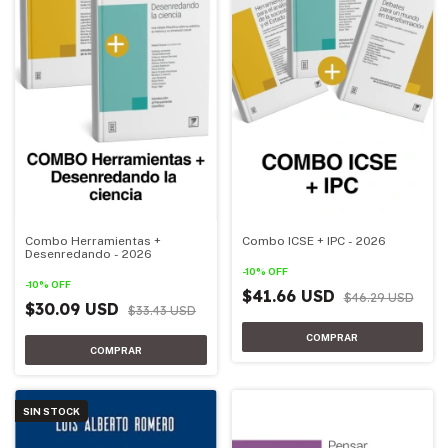
Combo Herramientas +
Combo ICSE + IPC - 2026
Desenredando - 2026
-
10
%
OFF
-
10
%
OFF
$41.66 USD
$46.29 USD
$30.09 USD
$33.43 USD
SIN STOCK