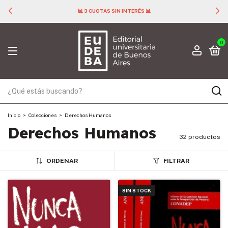
📊 3 CUOTAS SIN INTERÉS 📊
0
Inicio
>
Colecciones
>
Derechos Humanos
Derechos Humanos
32 productos
ORDENAR
FILTRAR
SIN STOCK