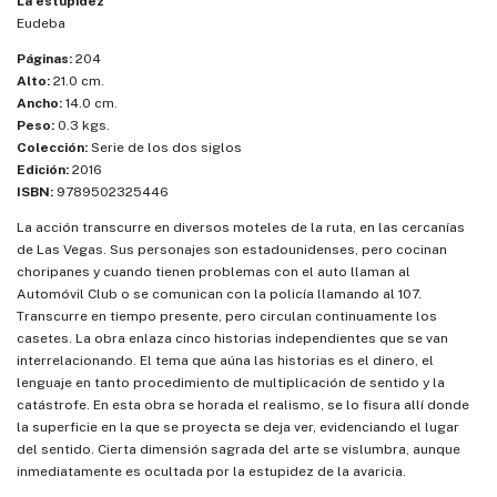
La estupidez
Eudeba
Páginas:
204
Alto:
21.0 cm.
Ancho:
14.0 cm.
Peso:
0.3 kgs.
Colección:
Serie de los dos siglos
Edición:
2016
ISBN:
9789502325446
La acción transcurre en diversos moteles de la ruta, en las cercanías
de Las Vegas. Sus personajes son estadounidenses, pero cocinan
choripanes y cuando tienen problemas con el auto llaman al
Automóvil Club o se comunican con la policía llamando al 107.
Transcurre en tiempo presente, pero circulan continuamente los
casetes. La obra enlaza cinco historias independientes que se van
interrelacionando. El tema que aúna las historias es el dinero, el
lenguaje en tanto procedimiento de multiplicación de sentido y la
catástrofe. En esta obra se horada el realismo, se lo fisura allí donde
la superficie en la que se proyecta se deja ver, evidenciando el lugar
del sentido. Cierta dimensión sagrada del arte se vislumbra, aunque
inmediatamente es ocultada por la estupidez de la avaricia.