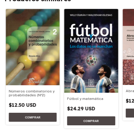
Abra
Números combinatorios y
probabilidades (Nº2)
Fútbol y matemática
$12
$12.50 USD
$24.29 USD