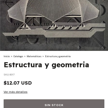
Inicio
>
Catalogo
>
Matemáticas
>
Estructura y geometria
Estructura y geometria
SKU:
6017
$12.07 USD
Ver más detalles