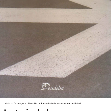
Inicio
>
Catalogo
>
Filosofía
>
La tesis de la inconmensurabilidad