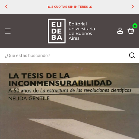
📊 3 CUOTAS SIN INTERÉS 📊
0