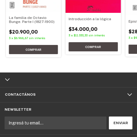
La familia de Octavio
Introducción a la lógica
Epis
Bunge. Parte I (1827-1900)
$34.000,00
$2
$20.900,00
3
x
$11.333,33
sin interés
3
x
$9
3
x
$6.966,67
sin interés
CONTACTÁNOS
NEWSLETTER