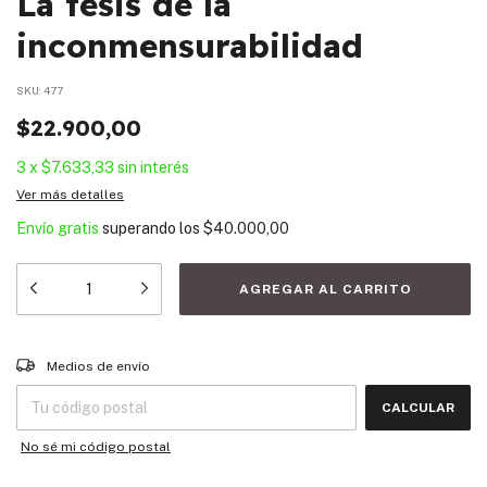
La tesis de la
inconmensurabilidad
SKU:
477
$22.900,00
3
x
$7.633,33
sin interés
Ver más detalles
Envío gratis
superando los
$40.000,00
Entregas para el CP:
CAMBIAR CP
Medios de envío
CALCULAR
No sé mi código postal