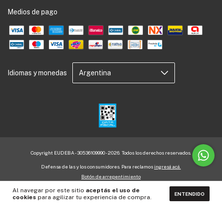
Medios de pago
Idiomas y monedas
Copyright EUDEBA - 30536109990 - 2026. Todos los derechos reservados.
Defensa de las y los consumidores. Para reclamos
ingresá acá.
Botón de arrepentimiento
Al navegar por este sitio
aceptás el uso de
ENTENDIDO
cookies
para agilizar tu experiencia de compra.