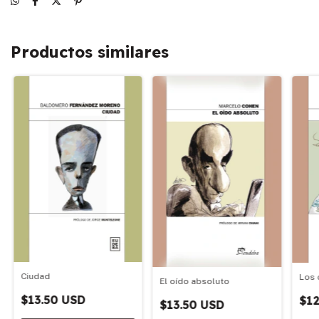
Productos similares
Ciudad
Los 
El oído absoluto
$13.50 USD
$12
$13.50 USD