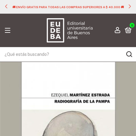
IORES A $ 40.000 🚚
🚚 ENVÍO GRATIS PARA TODAS LAS COMPRAS SUPER
0