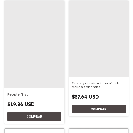
Crisis y reestructuración de
deuda soberana
People first
$37.64 USD
$19.86 USD