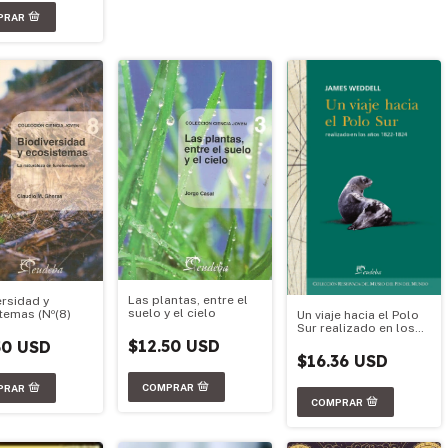
Las plantas, entre el
ersidad y
suelo y el cielo
temas (Nº(8)
Un viaje hacia el Polo
Sur realizado en los
años 1822-1824
$12.50 USD
50 USD
$16.36 USD