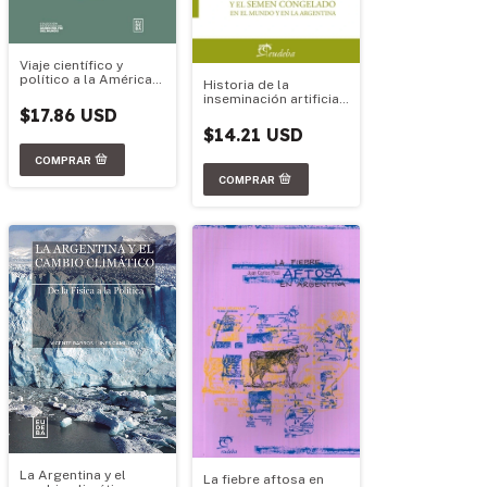
Viaje científico y
político a la América
Historia de la
Meridional, a las
inseminación artificial
costas del mar
$17.86 USD
y el semen congelado
Pacífico y a las islas
en el mundo y en la
$14.21 USD
Mar
Argentina
La Argentina y el
La fiebre aftosa en