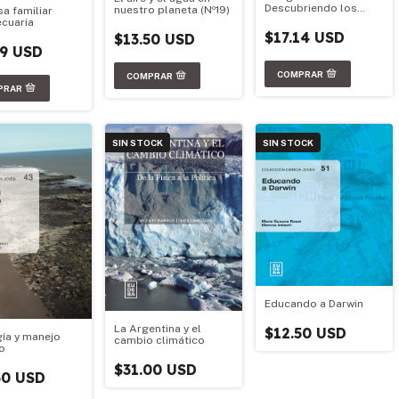
Descubriendo los
nuestro planeta (Nº19)
a familiar
ambientes del mundo
cuaria
$17.14 USD
$13.50 USD
79 USD
SIN STOCK
SIN STOCK
Educando a Darwin
La Argentina y el
$12.50 USD
ía y manejo
cambio climático
o
$31.00 USD
50 USD