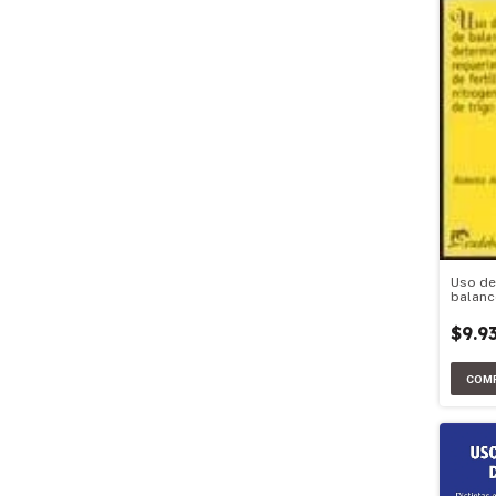
Uso de
balanc
determ
requer
$9.9
fertili
nitrog