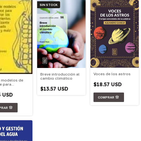
SIN STOCK
Voces de los astros
Breve introducción al
cambio climático
 modelos de
$18.57 USD
e para
$13.57 USD
inar los
imientos de
3 USD
zante
enado de trigo y