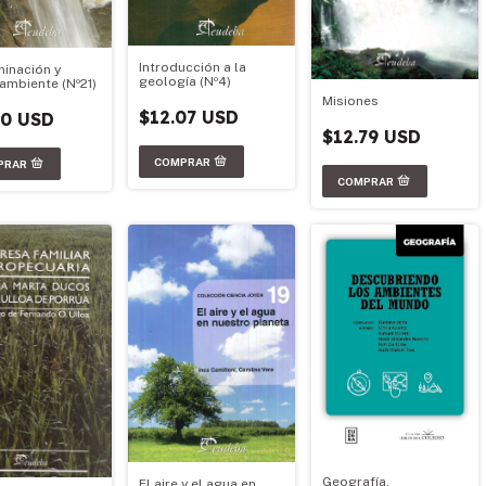
Introducción a la
inación y
geología (Nº4)
ambiente (Nº21)
Misiones
$12.07 USD
50 USD
$12.79 USD
Geografía.
El aire y el agua en