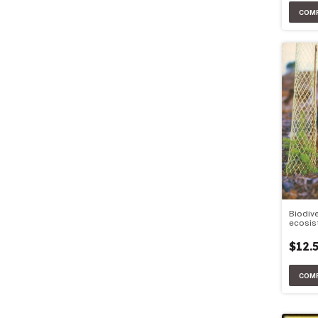
Biodiv
ecosis
$12.