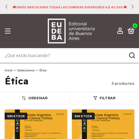
🚚 ENVÍO GRATIS PARA TODAS LAS COMPRAS SUPERIORES A $ 40.000 🚚
0
Inicio
>
Colecciones
>
Ética
Ética
3 productos
ORDENAR
FILTRAR
SIN STOCK
SIN STOCK