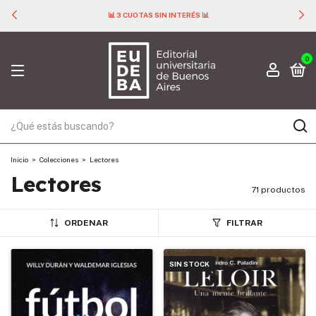
📊 3 CUOTAS SIN INTERÉS 📊
0
Inicio
>
Colecciones
>
Lectores
Lectores
71 productos
ORDENAR
FILTRAR
SIN STOCK