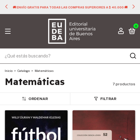
🚚 ENVÍO GRATIS PARA TODAS LAS COMPRAS SUPERIORES A $ 40.000 🚚
0
Inicio
>
Catalogo
>
Matemáticas
Matemáticas
7 productos
ORDENAR
FILTRAR