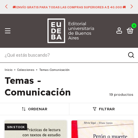
00 🚚
🚚 ENVÍO GRATIS PARA TODAS LAS COMPRAS SUPERIORES A $ 40.0
0
Inicio
>
Colecciones
>
Temas - Comunicación
Temas -
Comunicación
19 productos
ORDENAR
FILTRAR
SIN STOCK