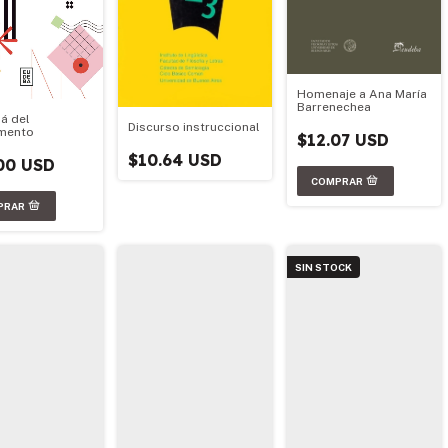
Homenaje a Ana María
Barrenechea
lá del
Discurso instruccional
mento
$12.07 USD
$10.64 USD
00 USD
SIN STOCK