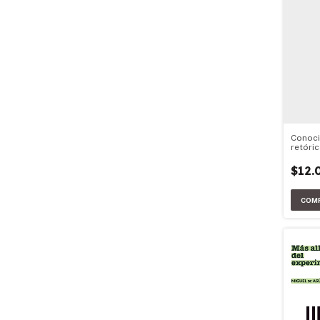
Conoci
retóri
$12.