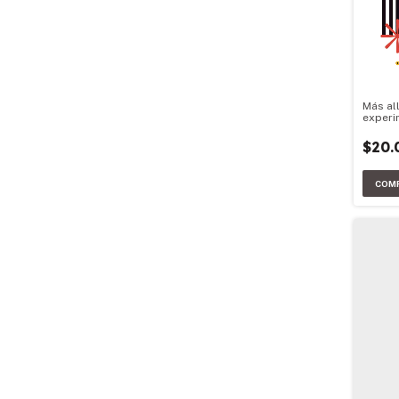
Más al
experi
$20.