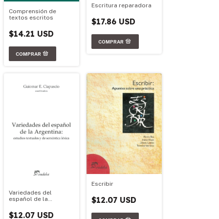
Escritura reparadora
Comprensión de
textos escritos
$17.86 USD
$14.21 USD
Escribir
Variedades del
$12.07 USD
español de la
Argentina: estudios
textuales y de
$12.07 USD
semántica léxica