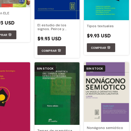
n ELE
93 USD
El estudio de los
Tipos textuales
signos. Peirce y
Saussure
$9.93 USD
$9.93 USD
SIN STOCK
SIN STOCK
Nonágono semiótico
Temas de gramática