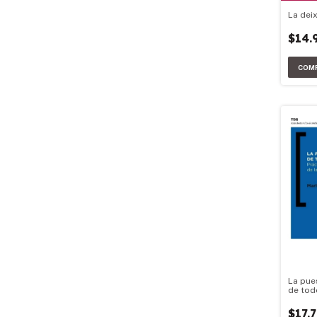
La deix
$14.
La pue
de tod
$17.