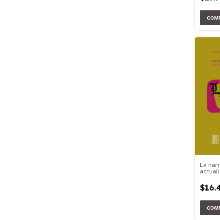
La narr
actual
$16.