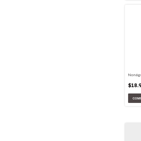
Nonág
$18.