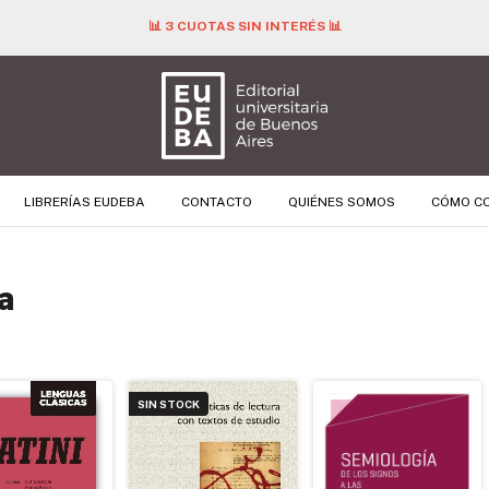
📊 3 CUOTAS SIN INTERÉS 📊
LIBRERÍAS EUDEBA
CONTACTO
QUIÉNES SOMOS
CÓMO C
a
SIN STOCK