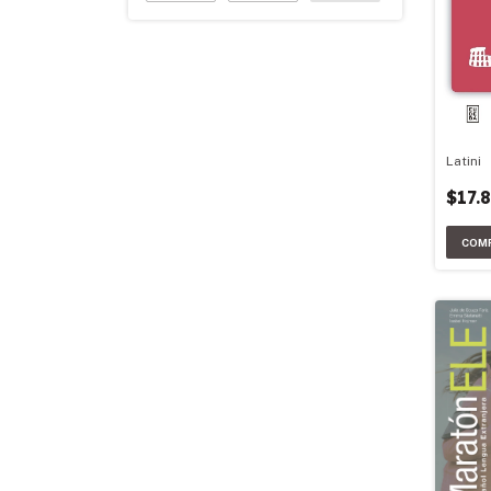
Latini
$17.