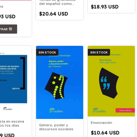
del español como
$18.93 USD
is
lengua extranjera
$20.64 USD
93 USD
SIN STOCK
SIN STOCK
sta en escena
Enunciación
Género, poder y
os los días
discursos sociales
$10.64 USD
79 USD