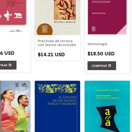
Prácticas de lectura
Semiología
con textos de estudio
86 USD
$18.50 USD
$14.21 USD