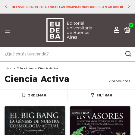
🚚 ENVÍO GRATIS PARA TODAS LAS COMPRAS SUPERIORES A $ 40.000 🚚
0
Inicio
>
Colecciones
>
Ciencia Activa
Ciencia Activa
7 productos
ORDENAR
FILTRAR
SIN STOCK