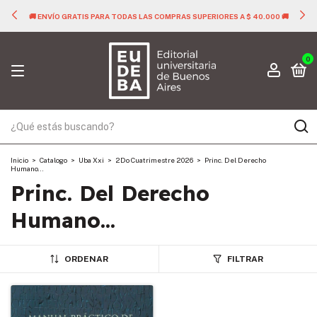
🚚 ENVÍO GRATIS PARA TODAS LAS COMPRAS SUPERIORES A $ 40.000 🚚
0
Inicio
>
Catalogo
>
Uba Xxi
>
2Do Cuatrimestre 2026
>
Princ. Del Derecho
Humano...
Princ. Del Derecho
Humano...
ORDENAR
FILTRAR