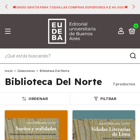
🚚 ENVÍO GRATIS PARA TODAS LAS COMPRAS SUPERIORES A $ 40.000 🚚
0
Inicio
>
Colecciones
>
Biblioteca Del Norte
Biblioteca Del Norte
7 productos
ORDENAR
FILTRAR