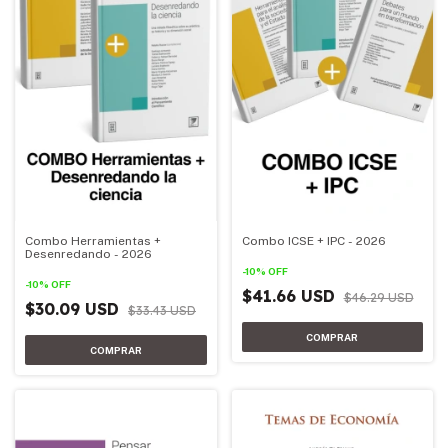
Combo Herramientas +
Combo ICSE + IPC - 2026
Desenredando - 2026
-
10
%
OFF
-
10
%
OFF
$41.66 USD
$46.29 USD
$30.09 USD
$33.43 USD