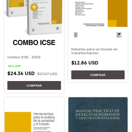
Debates para un mundo en
transformación
Combo ICSE - 2026
$12.86 USD
-
10
%
OFF
$24.36 USD
$27.07 USD