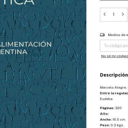
Entregas para el
Medios de 
No sé mi códig
Descripción
Marcelo Alegre, 
Entre la regulac
Eudeba
Páginas:
320
Alto:
Ancho:
16.0 cm.
Peso:
0.3 kgs.