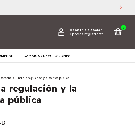
0
¡Hola!
Iniciá sesión
O podés registrarte
OMPRAR
CAMBIOS / DEVOLUCIONES
Derecho
>
Entre la regulación y la política pública
la regulación y la
ca pública
SD
s