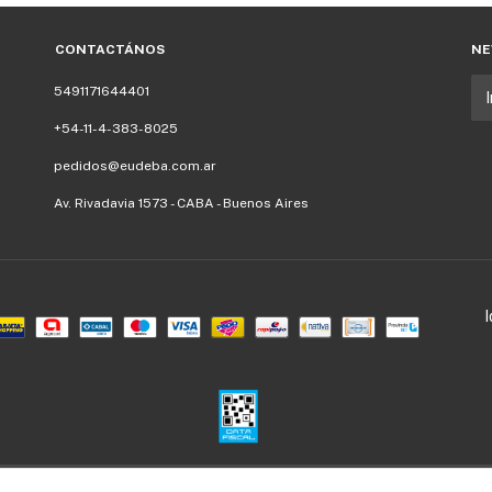
CONTACTÁNOS
NE
5491171644401
+54-11-4-383-8025
pedidos@eudeba.com.ar
Av. Rivadavia 1573 - CABA - Buenos Aires
Defensa de las y los consumidores. Para reclamos
ingresá acá.
/
Botón de arrepentimiento