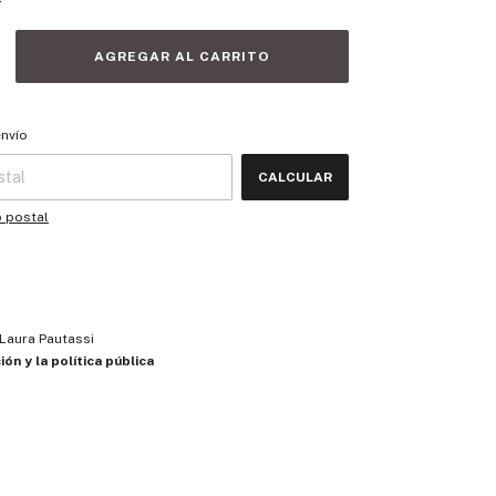
 CP:
CAMBIAR CP
envío
CALCULAR
o postal
Laura Pautassi
ión y la política pública