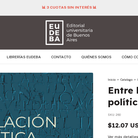
📊 3 CUOTAS SIN INTERÉS 📊
LIBRERÍAS EUDEBA
CONTACTO
QUIÉNES SOMOS
CÓMO C
Inicio
>
Catalogo
>
Entre 
políti
SKU:
260
$12.07 U
Ver más detalle