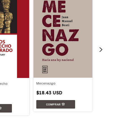
Mecenazgo
recho
Rumbo ambienta
$18.43 USD
$17.86 USD