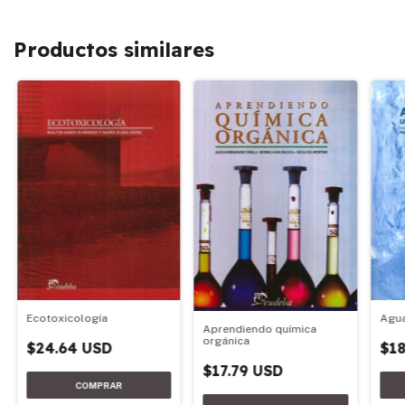
Productos similares
Ecotoxicología
Agua
Aprendiendo química
orgánica
$24.64 USD
$18
$17.79 USD