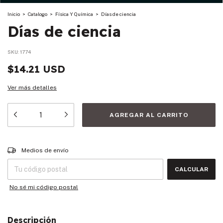
Inicio
>
Catalogo
>
Física Y Química
>
Días de ciencia
Días de ciencia
SKU:
1774
$14.21 USD
Ver más detalles
Entregas para el CP:
CAMBIAR CP
Medios de envío
CALCULAR
No sé mi código postal
Descripción