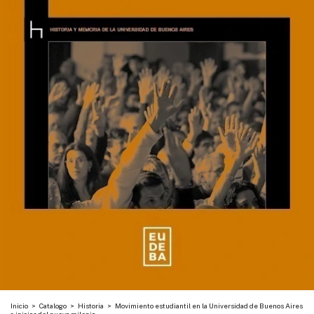
Inicio
>
Catalogo
>
Historia
>
Movimiento estudiantil en la Universidad de Buenos Aires
a inicios del nuevo milenio