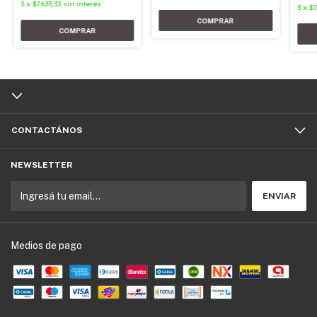
3
x
$7.633,33
sin interés
3
x
$7
CONTACTÁNOS
NEWSLETTER
Medios de pago