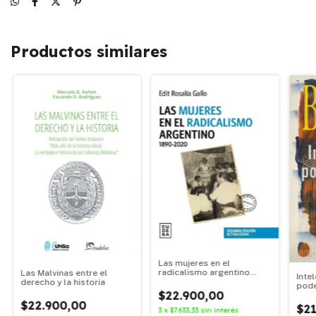
Productos similares
Las mujeres en el
radicalismo argentino
Las Malvinas entre el
Intel
1890-2020
derecho y la historia
pod
$22.900,00
$22.900,00
$21
3
x
$7.633,33
sin interés