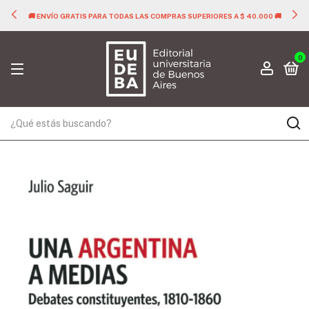
🚚 ENVÍO GRATIS PARA TODAS LAS COMPRAS SUPERIORES A $ 40.000 🚚
0