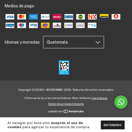
Medios de pago
Idiomas y monedas
Copyright EUDEBA - 30536109990 - 2026. Todos los derechos reservados.
Defensa de las y los consumidores. Para reclamos
ingresá acá.
Botón de arrepentimiento
Al navegar por este sitio
aceptás el uso de
ENTENDIDO
cookies
para agilizar tu experiencia de compra.