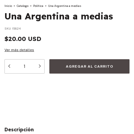
Inicio
>
Catalogo
>
Política
>
Una Argentina a medias
Una Argentina a medias
SKU:
15824
$20.00 USD
Ver más detalles
Medios de envío
Entregas para el CP:
CAMBIAR CP
CALCULAR
Descripción