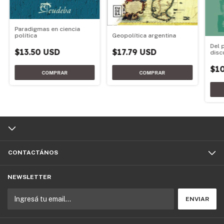
Paradigmas en ciencia
Geopolítica argentina
política
Del 
$17.79 USD
$13.50 USD
disc
$10
CONTACTÁNOS
NEWSLETTER