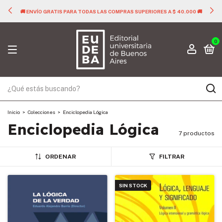
🚚 ENVÍO GRATIS PARA TODAS LAS COMPRAS SUPERIORES A $ 40.000 🚚
0
Inicio
>
Colecciones
>
Enciclopedia Lógica
Enciclopedia Lógica
7 productos
ORDENAR
FILTRAR
SIN STOCK