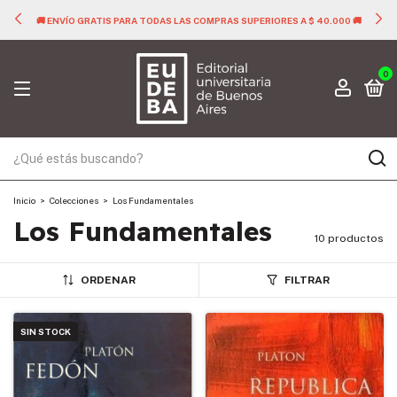
🚚 ENVÍO GRATIS PARA TODAS LAS COMPRAS SUPERIORES A $ 40.000 🚚
0
Inicio
>
Colecciones
>
Los Fundamentales
Los Fundamentales
10 productos
ORDENAR
FILTRAR
SIN STOCK