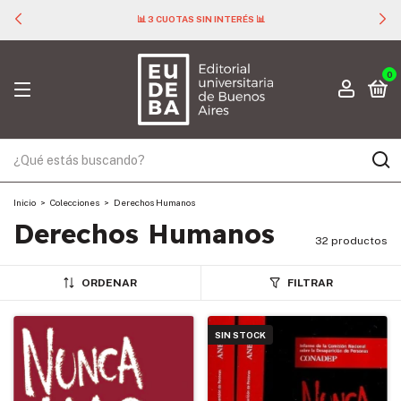
📊 3 CUOTAS SIN INTERÉS 📊
0
Inicio
>
Colecciones
>
Derechos Humanos
Derechos Humanos
32 productos
ORDENAR
FILTRAR
SIN STOCK