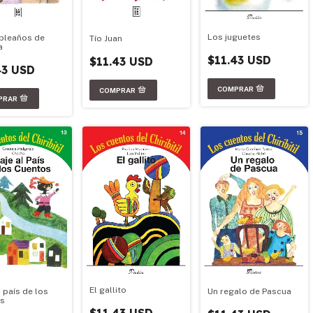
Los juguetes
pleaños de
Tío Juan
a
$11.43 USD
$11.43 USD
43 USD
El gallito
Un regalo de Pascua
l país de los
os