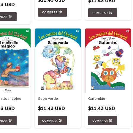
$11.43 USD
$11.43 USD
43 USD
Sapo verde
Gatomiáu
inillo mágico
$11.43 USD
$11.43 USD
43 USD