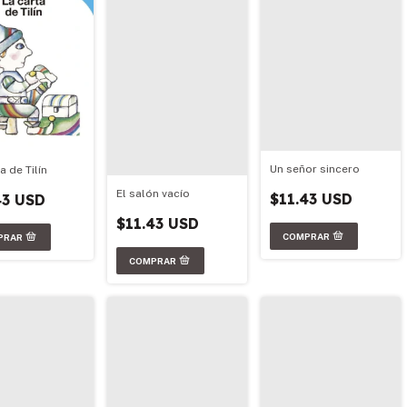
Un señor sincero
a de Tilín
El salón vacío
$11.43 USD
43 USD
$11.43 USD