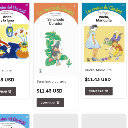
Vuela, Mariquita
 la luna
$11.43 USD
43 USD
Sanchodo curador
$11.43 USD