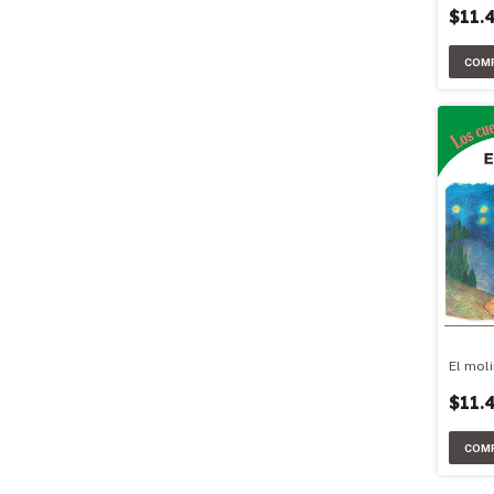
$11.
El mol
$11.