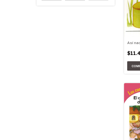
Así na
$11.