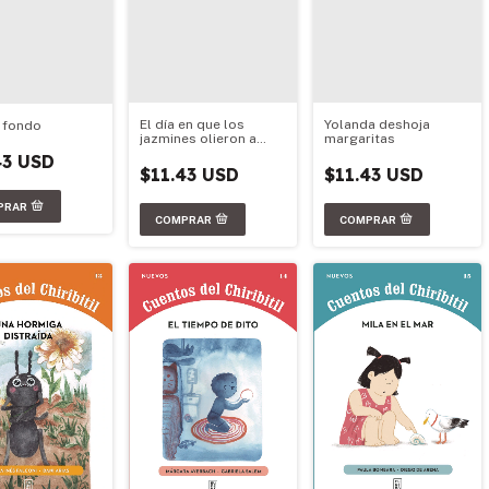
El día en que los
Yolanda deshoja
 fondo
jazmines olieron a
margaritas
atún
43 USD
$11.43 USD
$11.43 USD