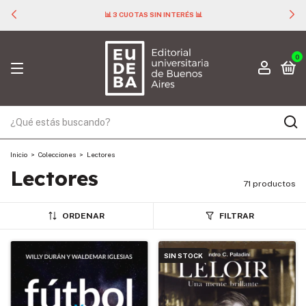
📊 3 CUOTAS SIN INTERÉS 📊
0
Inicio
>
Colecciones
>
Lectores
Lectores
71 productos
ORDENAR
FILTRAR
SIN STOCK